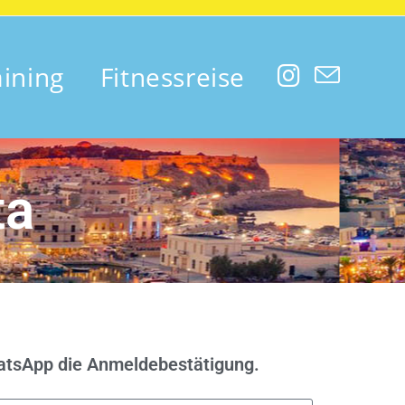
aining
Fitnessreise
ta
atsApp die Anmeldebestätigung.